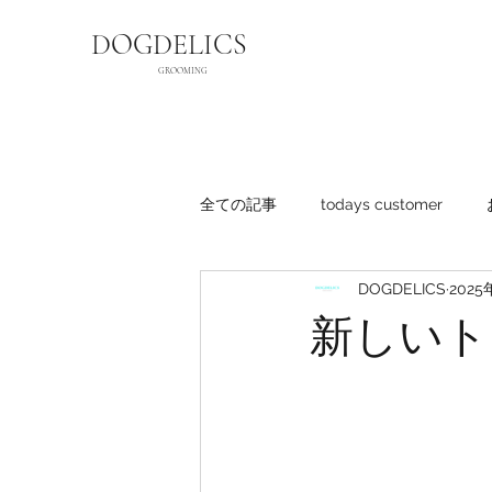
DOGDELICS
GROOMING
全ての記事
todays customer
DOGDELICS
2025
新しいト