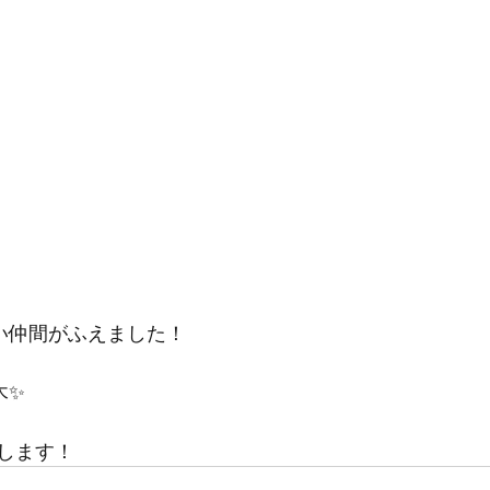
新しい仲間がふえました！
木✨
します！