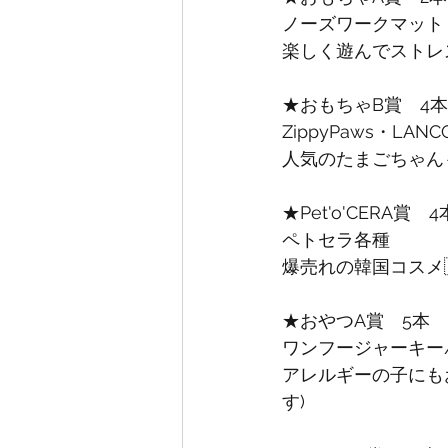
ノーズワークマット
楽しく遊んでストレ
★おもちゃB賞　4本
ZippyPaws・LA
人気のたまごちゃん
★Pet'o'CERA賞　4
ペトセラ各種
爆売れの韓国コスメ
★おやつA賞　5本
ワンフージャーキー/
アレルギーの子にも
す)