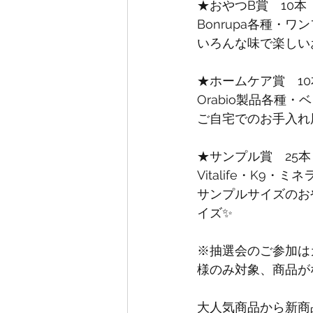
★おやつB賞　10本
Bonrupa各種・
いろんな味で楽しいお
★ホームケア賞　10
Orabio製品各種
ご自宅でのお手入れ
★サンプル賞　25本
Vitalife・K9
サンプルサイズのお
イズ✨
※抽選会のご参加は
様のみ対象、商品が
大人気商品から新商