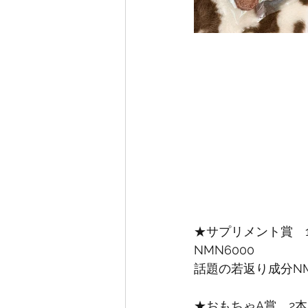
★サプリメント賞　
NMN6000
話題の若返り成分N
★おもちゃA賞　2本