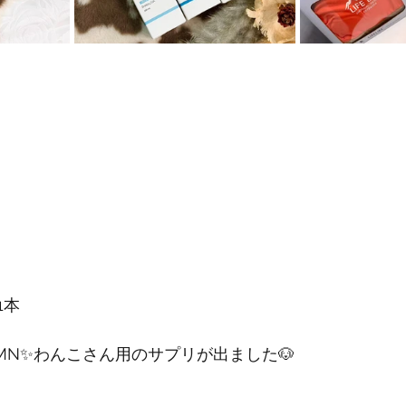
1本
MN✨わんこさん用のサプリが出ました🐶