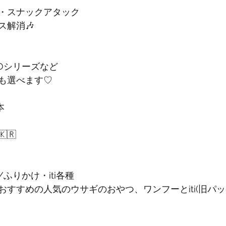
・スナックアタック
ス解消🎶
NCOシリーズなど
も選べます♡
本
🇷
ふりかけ・iti各種
おすすめの人気のウサギのおやつ、ワンフーとiti(旧パ