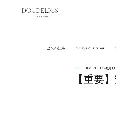
DOGDELICS
GROOMING
全ての記事
todays customer
DOGDELICS
5月2
【重要】