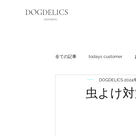
DOGDELICS
GROOMING
全ての記事
todays customer
DOGDELICS
2024
虫よけ対