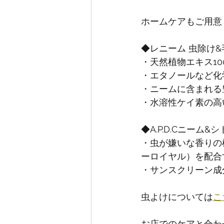
ホームケアもご用意
◆レニーム 虫除け&
・天然植物エキス10
・エタノールなど化
・ニームに含まれる
・水溶性ケイ素の高
◆A.P.D.Cニーム
・虫が嫌いな香りの
ーロイヤル）を配合
・サンスクリーン成
虫よけについては
こ
お店でのケアと合わ