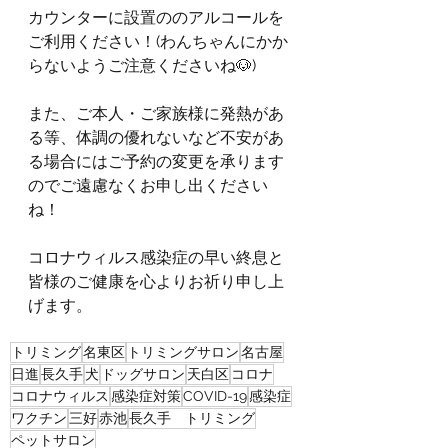
カウンターに設置ののアルコールを
ご利用ください！(わんちゃんにかか
らないようご注意くださいね🐶)
また、ご本人・ご家族様に発熱があ
る等、体調の優れないなど不安があ
る場合にはご予約の変更を承ります
のでご遠慮なくお申し出ください
ね！
コロナウィルス感染症の早い終息と
皆様のご健康を心よりお祈り申し上
げます。
トリミング
名東区
トリミングサロン
名古屋
日進
長久手
犬
ドッグサロン
天白区
コロナ
コロナウィルス
感染症対策
COVID-19
感染症
ワクチン
三好
赤池
長久手 トリミング
ペットサロン