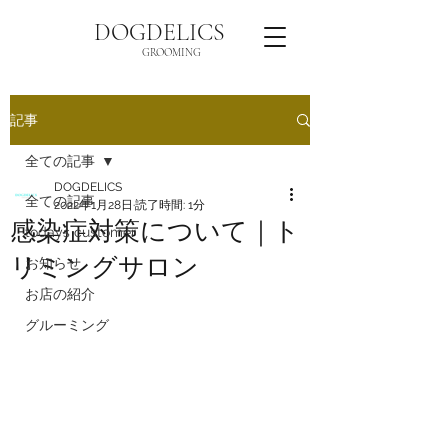
DOGDELICS
GROOMING
記事
全ての記事
DOGDELICS
全ての記事
2022年1月28日
読了時間: 1分
感染症対策について｜ト
todays customer
リミングサロン
お知らせ
お店の紹介
グルーミング